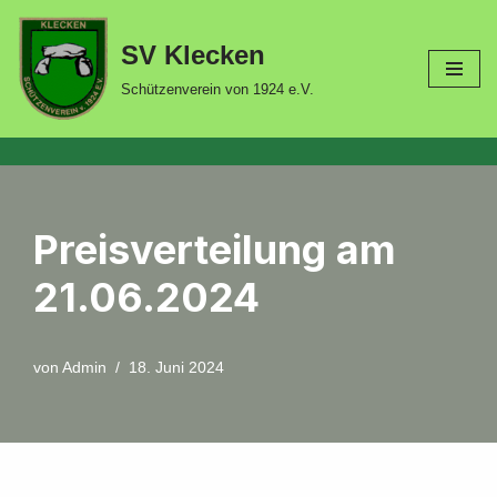
SV Klecken
Zum
Inhalt
Schützenverein von 1924 e.V.
springen
Preisverteilung am
21.06.2024
von
Admin
18. Juni 2024