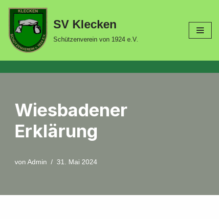
SV Klecken
Zum
Inhalt
Schützenverein von 1924 e.V.
springen
Wiesbadener
Erklärung
von
Admin
31. Mai 2024