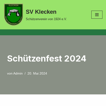
SV Klecken
Zum
Inhalt
Schützenverein von 1924 e.V.
springen
Schützenfest 2024
von
Admin
20. Mai 2024