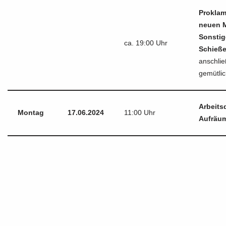
Proklam
neuen M
Sonstig
ca. 19:00 Uhr
Schieße
anschli
gemütlic
Arbeits
Montag
17.06.2024
11:00 Uhr
Aufräu