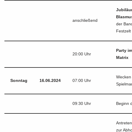
Jubiläu
Blasmu
anschließend
der Ban
Festzelt
Party im
20:00 Uhr
Matrix
Wecken 
Sonntag
16.06.2024
07:00 Uhr
Spielma
09:30 Uhr
Beginn 
Antrete
zur Abh