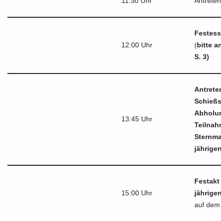
11:30 Uhr
Antrete
Festes
12:00 Uhr
(
bitte a
S. 3)
Antrete
Schießs
Abholu
13:45 Uhr
Teilna
Sternma
jährige
Festakt
15:00 Uhr
jährige
auf dem 