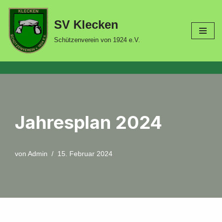
SV Klecken
Zum
Inhalt
Schützenverein von 1924 e.V.
springen
Jahresplan 2024
von
Admin
15. Februar 2024