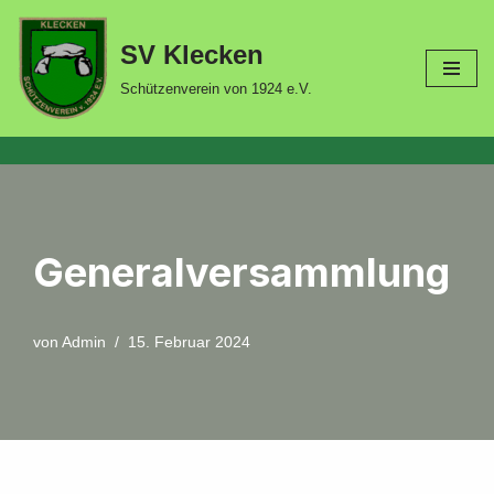
SV Klecken
Zum
Inhalt
Schützenverein von 1924 e.V.
springen
Generalversammlung
von
Admin
15. Februar 2024