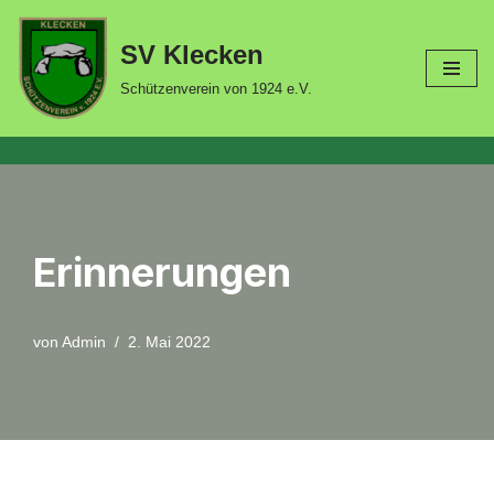
SV Klecken
Zum
Inhalt
Schützenverein von 1924 e.V.
springen
Erinnerungen
von
Admin
2. Mai 2022