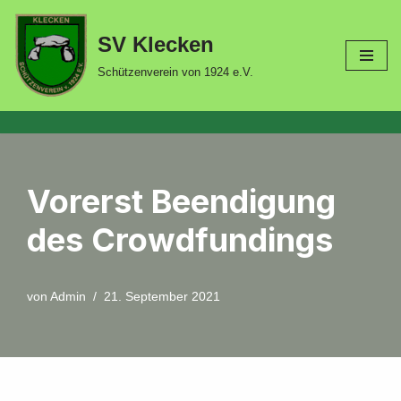
SV Klecken
Zum
Inhalt
Schützenverein von 1924 e.V.
springen
Vorerst Beendigung
des Crowdfundings
von
Admin
21. September 2021