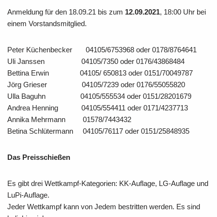
Anmeldung für den 18.09.21 bis zum
12.09.2021
, 18:00 Uhr bei
einem Vorstandsmitglied.
Peter Küchenbecker 04105/6753968 oder 0178/8764641
Uli Janssen 04105/7350 oder 0176/43868484
Bettina Erwin 04105/ 650813 oder 0151/70049787
Jörg Grieser 04105/7239 oder 0176/55055820
Ulla Baguhn 04105/555534 oder 0151/28201679
Andrea Henning 04105/554411 oder 0171/4237713
Annika Mehrmann 01578/7443432
Betina Schlütermann 04105/76117 oder 0151/25848935
Das Preisschießen
Es gibt drei Wettkampf-Kategorien: KK-Auflage, LG-Auflage und
LuPi-Auflage.
Jeder Wettkampf kann von Jedem bestritten werden. Es sind