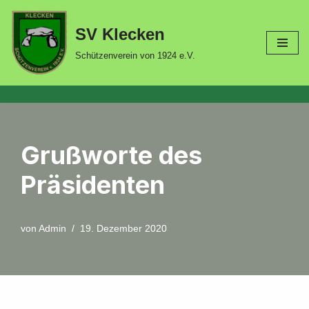
SV Klecken
Zum
Inhalt
Schützenverein von 1924 e.V.
springen
Grußworte des
Präsidenten
von
Admin
19. Dezember 2020