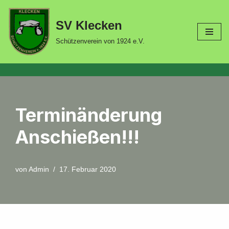
SV Klecken
Zum
Inhalt
Schützenverein von 1924 e.V.
springen
Terminänderung
Anschießen!!!
von
Admin
17. Februar 2020