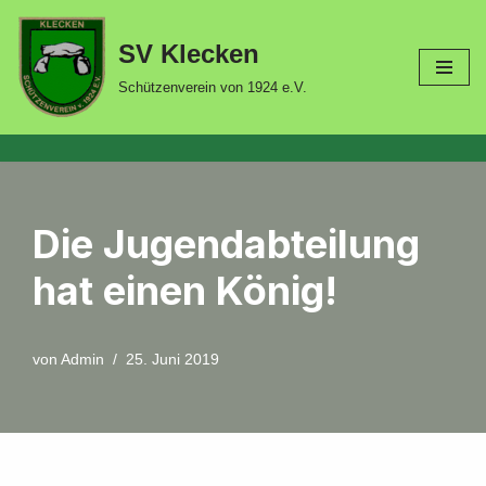
SV Klecken
Zum
Inhalt
Schützenverein von 1924 e.V.
springen
Die Jugendabteilung
hat einen König!
von
Admin
25. Juni 2019