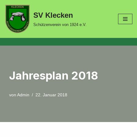
SV Klecken
Zum
Inhalt
Schützenverein von 1924 e.V.
springen
Jahresplan 2018
von
Admin
22. Januar 2018