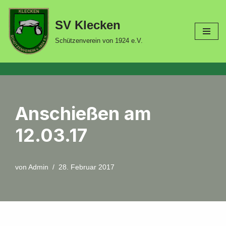
SV Klecken
Zum
Inhalt
Schützenverein von 1924 e.V.
springen
Anschießen am
12.03.17
von
Admin
28. Februar 2017