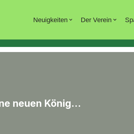
Neuigkeiten
Der Verein
Sp
hne neuen König…