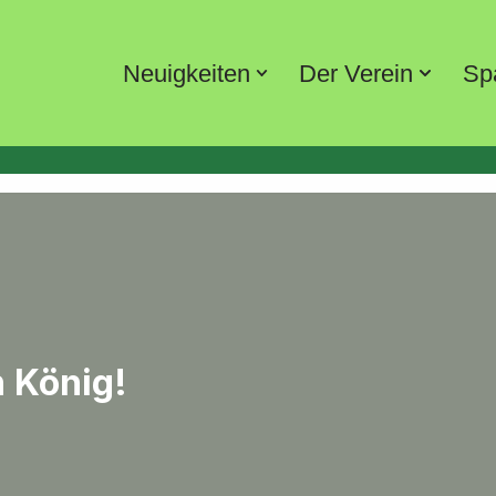
Neuigkeiten
Der Verein
Sp
n König!