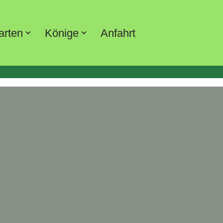
arten
Könige
Anfahrt
!