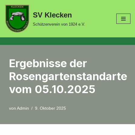
SV Klecken
Zum
Inhalt
Schützenverein von 1924 e.V.
springen
Ergebnisse der
Rosengartenstandarte
vom 05.10.2025
von
Admin
9. Oktober 2025