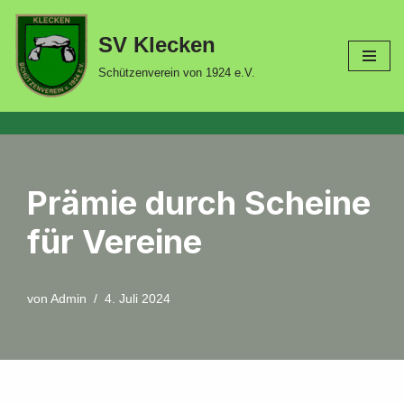
SV Klecken
Zum
Inhalt
Schützenverein von 1924 e.V.
springen
Prämie durch Scheine
für Vereine
von
Admin
4. Juli 2024