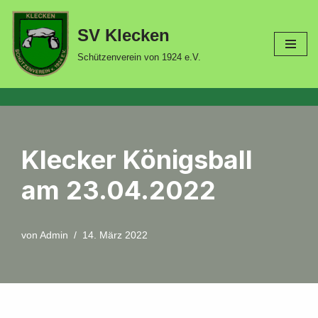
SV Klecken
Zum
Inhalt
Schützenverein von 1924 e.V.
springen
Klecker Königsball
am 23.04.2022
von
Admin
14. März 2022